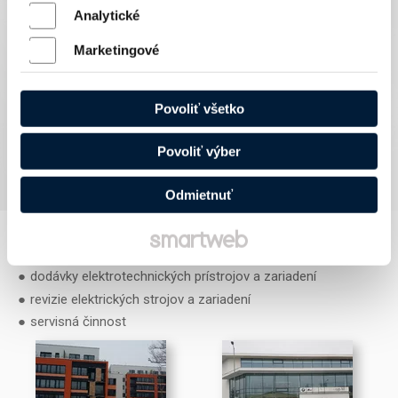
Ochrana súkromia a Zmluvné podmienky
Analytické
Ochrana osobných údajov a cookies
PONUKA SLUŽIEB
Marketingové
elektroinštalácia silnoprúdu, vnútorné silnoprúdové rozvody
a osvetlenie
vonkajšie osvetlenie
Povoliť všetko
bleskozvody a uzemnenie
aktívne bleskozvody
Povoliť výber
elektroinštalácie s inteligentným systémom riadenia (NIKO -
Home control, BTICINO - My home)
Odmietnuť
poplachové systémy narušenia (PSN-EZS)
kamerové systémy
štruktúrované kabeláže
dodávky elektrotechnických prístrojov a zariadení
revizie elektrických strojov a zariadení
servisná činnost